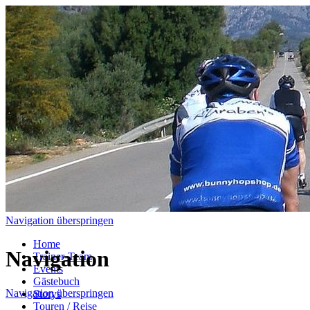
Navigation überspringen
Home
Navigation
Trainer-Team
Events
Gästebuch
Navigation überspringen
Storys
Touren / Reise