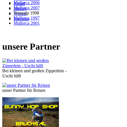
Mallorca 2006
Rätsel
Mallorca 2007
History
Transalp 1998
Wissen
Mallorca 1997
Services
Mallorca 2001
unsere Partner
Bei kleinen und großen Zipperlein -
Uschi hilft
unser Partner für Reisen