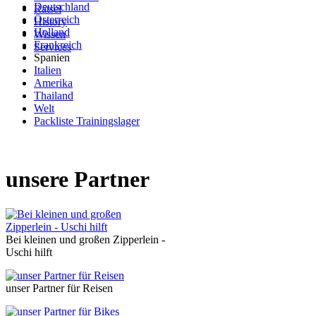
Deutschland
Rätsel
Österreich
History
Holland
Wissen
Frankreich
Services
Spanien
Italien
Amerika
Thailand
Welt
Packliste Trainingslager
unsere Partner
Bei kleinen und großen Zipperlein -
Uschi hilft
unser Partner für Reisen