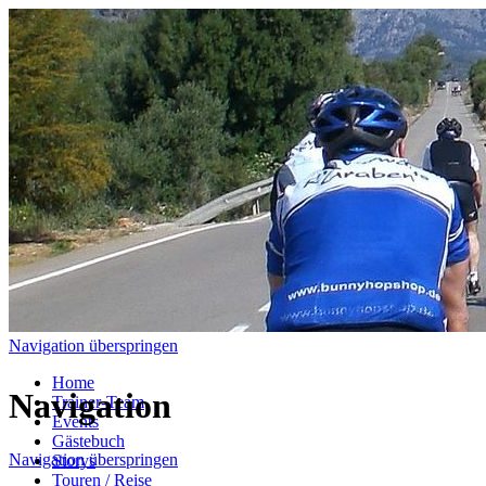
Navigation überspringen
Home
Navigation
Trainer-Team
Events
Gästebuch
Navigation überspringen
Storys
Touren / Reise