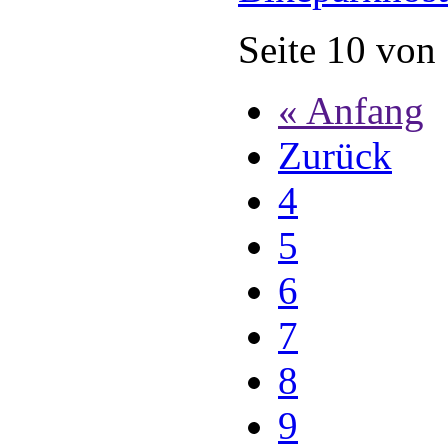
Seite 10 von
« Anfang
Zurück
4
5
6
7
8
9