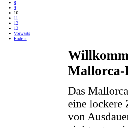
8
9
10
11
12
13
Vorwärts
Ende »
Willkomm
Mallorca
Das Mallorca
eine lockere
von Ausdauer