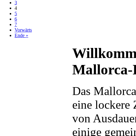
3
4
5
6
7
Vorwärts
Ende »
Willkomm
Mallorca
Das Mallorca
eine lockere
von Ausdauer
einige gemei