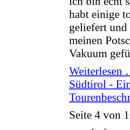
ich bin echt 
habt einige t
geliefert und
meinen Potsc
Vakuum gefül
Weiterlesen
Südtirol - Ei
Tourenbesch
Seite 4 von 