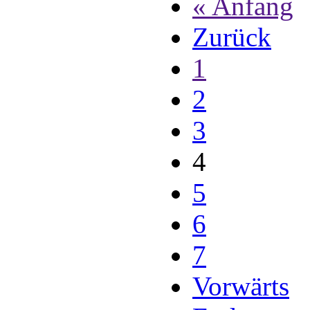
« Anfang
Zurück
1
2
3
4
5
6
7
Vorwärts