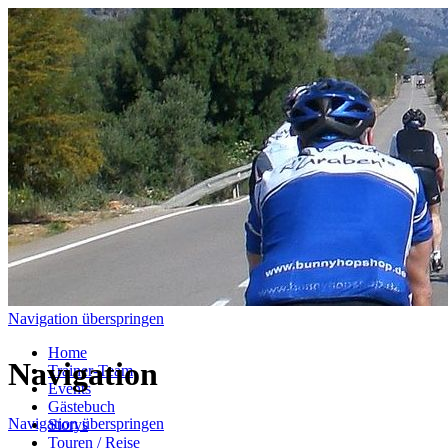
Navigation überspringen
Home
Navigation
Trainer-Team
Events
Gästebuch
Navigation überspringen
Storys
Touren / Reise