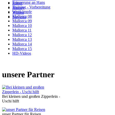
Erinnerung an Hans
Rätsel
Training - Vorbereitung
History
Wettkämpfe
Wissen
Mallorca 08
Services
Mallorca 09
Mallorca 10
Mallorca 11
Mallorca 12
Mallorca 13
Mallorca 14
Mallorca 15
HD-Videos
unsere Partner
Bei kleinen und großen Zipperlein -
Uschi hilft
unser Partner für Reisen