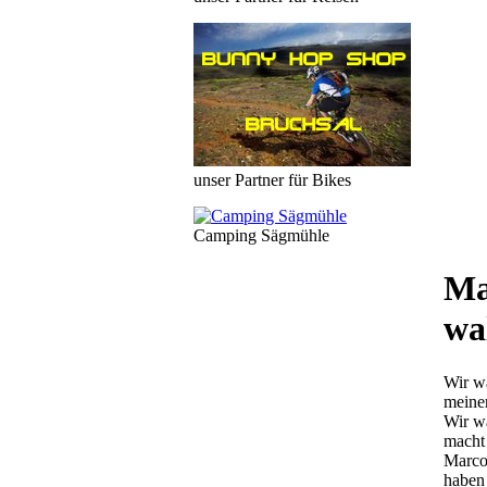
unser Partner für Bikes
Camping Sägmühle
Ma
wa
Wir wa
meinem
Wir wa
macht 
Marcos
haben 