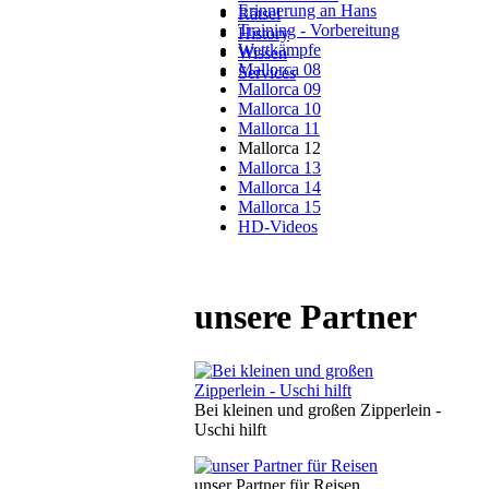
Erinnerung an Hans
Rätsel
Training - Vorbereitung
History
Wettkämpfe
Wissen
Mallorca 08
Services
Mallorca 09
Mallorca 10
Mallorca 11
Mallorca 12
Mallorca 13
Mallorca 14
Mallorca 15
HD-Videos
unsere Partner
Bei kleinen und großen Zipperlein -
Uschi hilft
unser Partner für Reisen