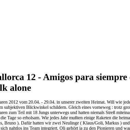
llorca 12 - Amigos para siempre 
lk alone
ren 2012 vom 20.04. - 29.04. in unserer zweiten Heimat. Will wie jede
 subjektiven Blickwinkel schildern. Gleich eines vorneweg : trotz gr
ren zum Teil mit 18 Jungs unterwegs und hatten niemals Streß miteinand
die Tage so erholsam. Wie jedes Jahr mußten einige Raketen die heim
, Bruno ). Dafür hatten wir zwei Neulinge ( Klaus/Goli, Markus ) und e
sich nahtlos ins Team integriert. Oli gehört ja zu den Pionieren und w