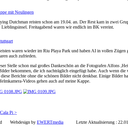
lying Dutchman reisten schon am 19.04. an. Der Rest kam in zwei Gru
 Lieblingsinsel. Freitagabend waren wir endlich im BK vereint.
isten waren wieder im Riu Playa Park und haben AI in vollen Zügen ge
aren auch zufrieden.
eser Stelle schon mal großes Dankeschön an die Fotografen Alfons ,H
ilder bekommen, die ich nachträglich eingefügt habe. Auch wenn die vi
diese Berichte ohne die schönen Bilder nicht denkbar. Einige Bilder 
Helmkamera-Videos gehen auch auf meine Kappe.
Cala Pi >
served Webdesign by
EWERTmedia
Letzte Aktualisierung : 22.01