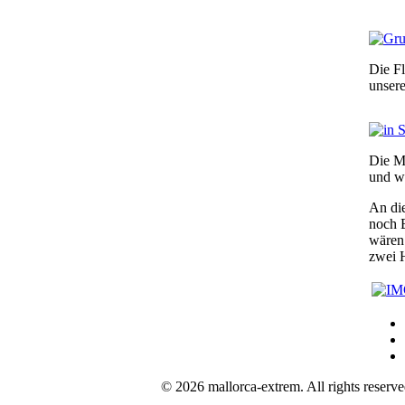
Die F
unsere
Die Me
und w
An di
noch B
wären 
zwei 
© 2026 mallorca-extrem. All rights re