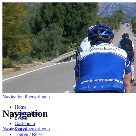
Navigation überspringen
Home
Navigation
Trainer-Team
Events
Gästebuch
Navigation überspringen
Storys
Touren / Reise