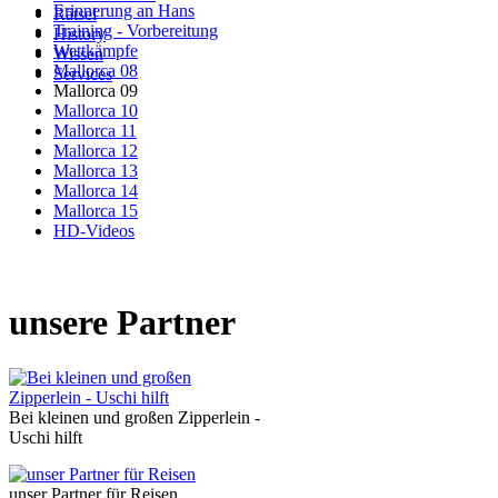
Erinnerung an Hans
Rätsel
Training - Vorbereitung
History
Wettkämpfe
Wissen
Mallorca 08
Services
Mallorca 09
Mallorca 10
Mallorca 11
Mallorca 12
Mallorca 13
Mallorca 14
Mallorca 15
HD-Videos
unsere Partner
Bei kleinen und großen Zipperlein -
Uschi hilft
unser Partner für Reisen