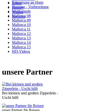
Erinnerung an Hans
Rätsel
Training - Vorbereitung
History
Wettkämpfe
Wissen
Mallorca 08
Services
Mallorca 09
Mallorca 10
Mallorca 11
Mallorca 12
Mallorca 13
Mallorca 14
Mallorca 15
HD-Videos
unsere Partner
Bei kleinen und großen Zipperlein -
Uschi hilft
unser Partner für Reisen