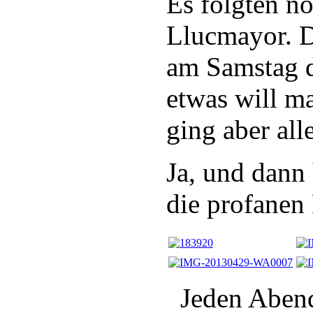
Es folgten n
Llucmayor. D
am Samstag d
etwas will m
ging aber all
Ja, und dann 
die profanen
Jeden Abend