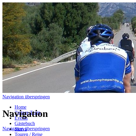
Navigation überspringen
Home
Navigation
Trainer-Team
Events
Gästebuch
Navigation überspringen
Storys
Touren / Reise