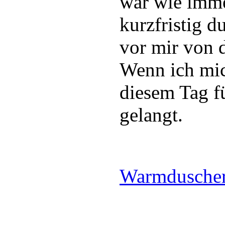
war wie imm
kurzfristig d
vor mir von 
Wenn ich mich
diesem Tag f
gelangt.
Warmduscher