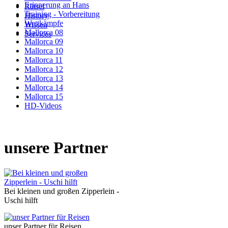
Erinnerung an Hans
Rätsel
Training - Vorbereitung
History
Wettkämpfe
Wissen
Mallorca 08
Services
Mallorca 09
Mallorca 10
Mallorca 11
Mallorca 12
Mallorca 13
Mallorca 14
Mallorca 15
HD-Videos
unsere Partner
Bei kleinen und großen Zipperlein -
Uschi hilft
unser Partner für Reisen