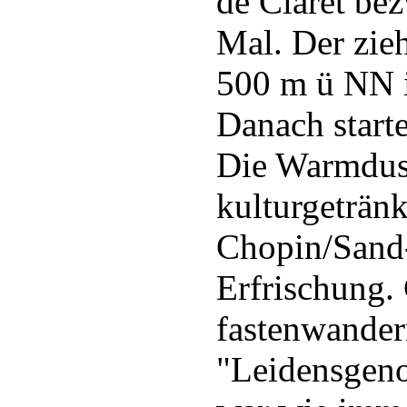
de Claret be
Mal. Der zie
500 m ü NN i
Danach starte
Die Warmdusc
kulturgeträn
Chopin/Sand-
Erfrischung. 
fastenwandern
"Leidensgeno