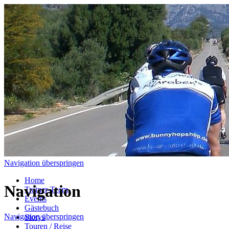
Navigation überspringen
Home
Navigation
Trainer-Team
Events
Gästebuch
Navigation überspringen
Storys
Touren / Reise