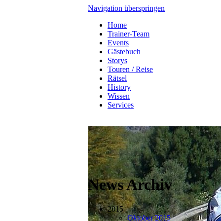
Navigation überspringen
Home
Trainer-Team
Events
Gästebuch
Storys
Touren / Reise
Rätsel
History
Wissen
Services
News Archiv
2015
Oktober 2015