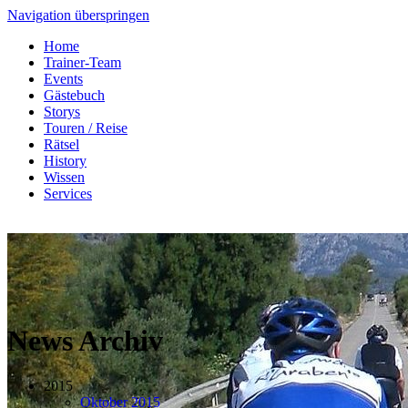
Navigation überspringen
Home
Trainer-Team
Events
Gästebuch
Storys
Touren / Reise
Rätsel
History
Wissen
Services
News Archiv
2015
Oktober 2015