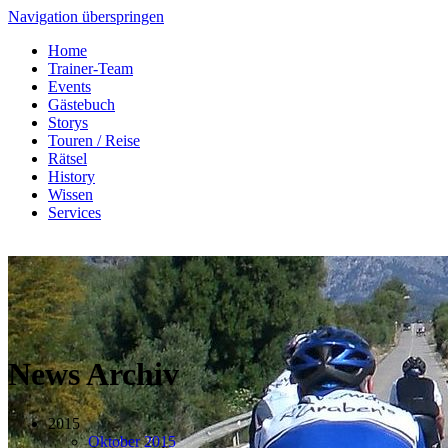
Navigation überspringen
Home
Trainer-Team
Events
Gästebuch
Storys
Touren / Reise
Rätsel
History
Wissen
Services
News Archiv
2015
Oktober 2015