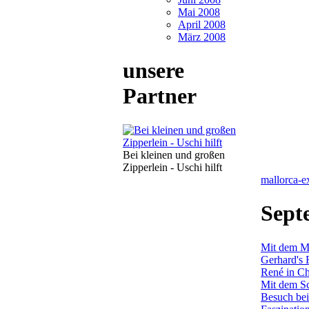
Mai 2008
April 2008
März 2008
unsere
Partner
Bei kleinen und großen
Zipperlein - Uschi hilft
mallorca-e
Sept
Mit dem MT
Gerhard's 
René in Ch
Mit dem Sc
Besuch bei