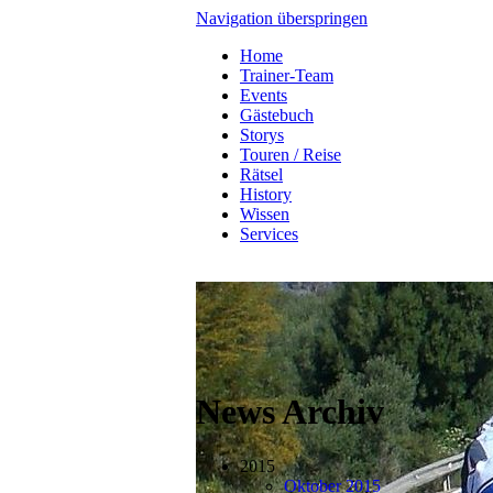
Navigation überspringen
Home
Trainer-Team
Events
Gästebuch
Storys
Touren / Reise
Rätsel
History
Wissen
Services
News Archiv
2015
Oktober 2015