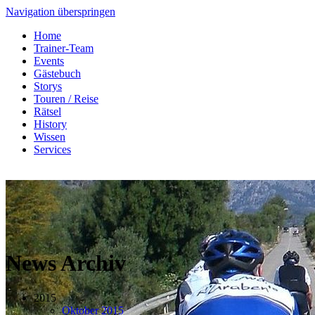
Navigation überspringen
Home
Trainer-Team
Events
Gästebuch
Storys
Touren / Reise
Rätsel
History
Wissen
Services
News Archiv
2015
Oktober 2015