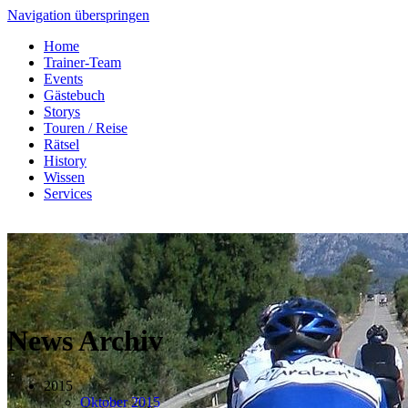
Navigation überspringen
Home
Trainer-Team
Events
Gästebuch
Storys
Touren / Reise
Rätsel
History
Wissen
Services
News Archiv
2015
Oktober 2015