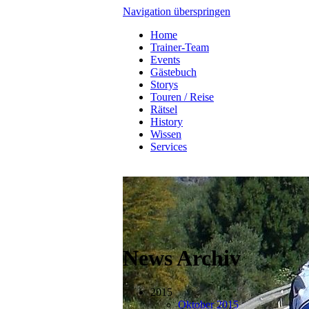
Navigation überspringen
Home
Trainer-Team
Events
Gästebuch
Storys
Touren / Reise
Rätsel
History
Wissen
Services
News Archiv
2015
Oktober 2015