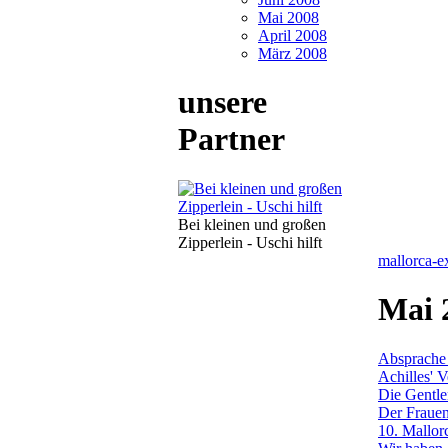
Mai 2008
April 2008
März 2008
unsere
Partner
Bei kleinen und großen
Zipperlein - Uschi hilft
mallorca-e
Mai 
Absprache 
Achilles' V
Die Gentle
Der Frauen
10. Mallor