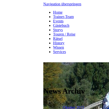
Navigation überspringen
Home
Trainer-Team
Events
Gästebuch
Storys
Touren / Reise
Rätsel
History
Wissen
Services
News Archiv
2015
Oktober 2015