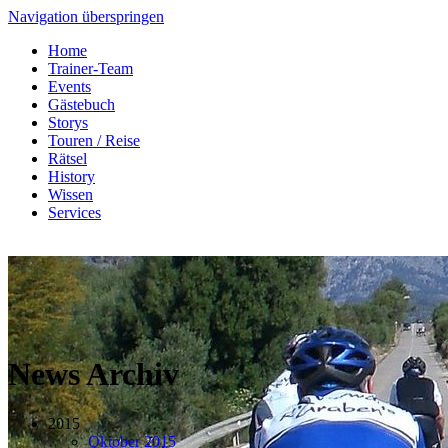
Navigation überspringen
Home
Trainer-Team
Events
Gästebuch
Storys
Touren / Reise
Rätsel
History
Wissen
Services
News Archiv
2015
Oktober 2015