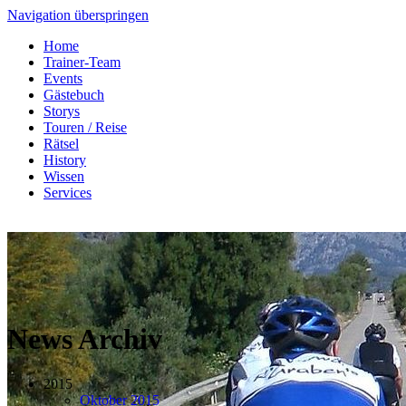
Navigation überspringen
Home
Trainer-Team
Events
Gästebuch
Storys
Touren / Reise
Rätsel
History
Wissen
Services
News Archiv
2015
Oktober 2015