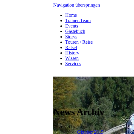
Navigation überspringen
Home
Trainer-Team
Events
Gästebuch
Storys
Touren / Reise
Rätsel
History
Wissen
Services
News Archiv
2015
Oktober 2015